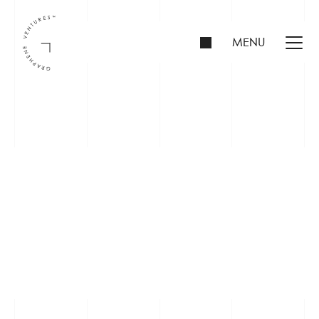
MENU
INVESTIDORES
FUNDADORES
PORTFÓLIO
SOBRE NÓS
EQUIPE
CONTATO