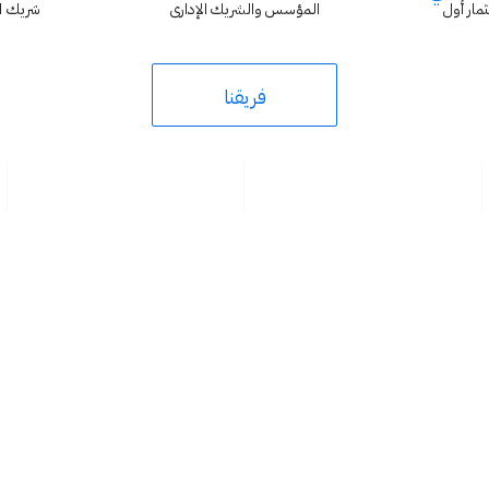
مار أول
المؤسس والشريك الإداري
شريك ا
فريقنا
—
جوش تيترك
المؤسس والرئيس التنفيذي لشركة Eat Just / GOOD Meat