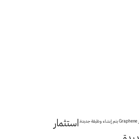
استثمار
ة.
يدة.