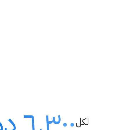
٦٬٣٠٠ دولار
لكل