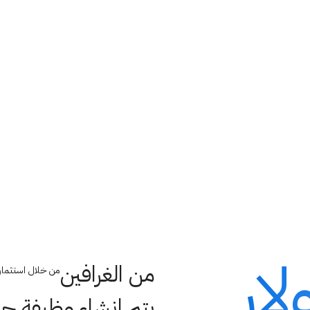
ما نتسامح مع عدم المساواة
من الغرافين
من خلال استثمار Graphene يتم إنشاء وظيفة جديد
يتم إنشاء وظيفة جد