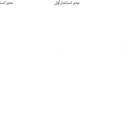
مدير استثمار أول
مدير استث