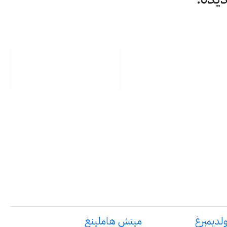
في أدوار الرئيس التنفيذي والمدير المالي وصناديق رأس المال الاستثماري، هناك مزيج يمنحنا 
ولديمبرغ
ميتش هاملينغ