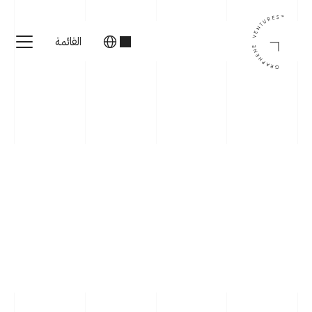
القائمة
المستثمرين
المؤسسين
‏الشركات
معلومات عنا
الفريق
‏تواصل معنا