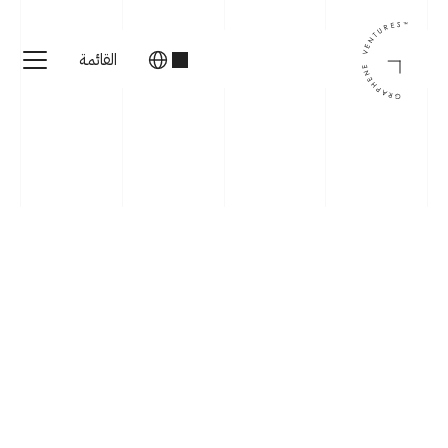
القائمة
المستثمرين
المؤسسين
‏الشركات
معلومات عنا
الفريق
‏تواصل معنا