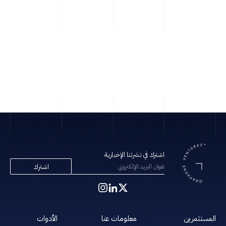
سيلفيا
اﻟﻤﮭﻤﺔ
اشترك في نشرتنا الإخبارية
اشترك
المستثمرين
معلومات عنا
الأدوات