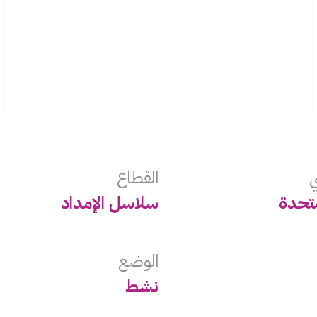
ي
القطاع
متحدة
‏سلاسل الإمداد
الوضع
نشط