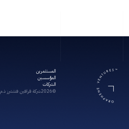
المستثمرين
المؤسسين
‏الشركات
©
2026
 شركة قرافين فنتشرز ذ.